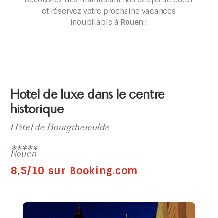
Découvrez dès maintenant nos coups de cœur
et réservez votre prochaine vacances
inoubliable à
Rouen
!
Hotel de luxe dans le centre
historique
Hôtel de Bourgtheroulde
*****
Rouen
8,5/10 sur Booking.com